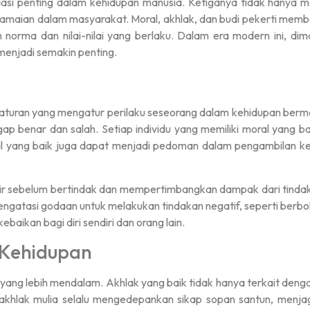
dasi penting dalam kehidupan manusia. Ketiganya tidak hanya 
damaian dalam masyarakat. Moral, akhlak, dan budi pekerti memb
 norma dan nilai-nilai yang berlaku. Dalam era modern ini, di
 menjadi semakin penting.
uran yang mengatur perilaku seseorang dalam kehidupan bermasya
p benar dan salah. Setiap individu yang memiliki moral yang 
l yang baik juga dapat menjadi pedoman dalam pengambilan keput
ikir sebelum bertindak dan mempertimbangkan dampak dari tindak
ngatasi godaan untuk melakukan tindakan negatif, seperti berboh
aikan bagi diri sendiri dan orang lain.
 Kehidupan
 yang lebih mendalam. Akhlak yang baik tidak hanya terkait deng
akhlak mulia selalu mengedepankan sikap sopan santun, menja