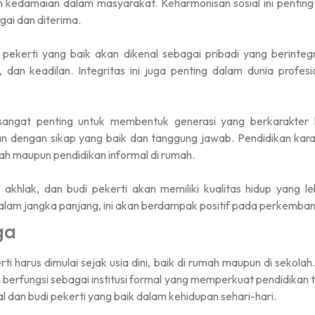
n kedamaian dalam masyarakat. Keharmonisan sosial ini penti
gai dan diterima.
pekerti yang baik akan dikenal sebagai pribadi yang berintegr
, dan keadilan. Integritas ini juga penting dalam dunia profe
i sangat penting untuk membentuk generasi yang berkarakter
 dengan sikap yang baik dan tanggung jawab. Pendidikan kara
olah maupun pendidikan informal di rumah.
hlak, dan budi pekerti akan memiliki kualitas hidup yang leb
. Dalam jangka panjang, ini akan berdampak positif pada perkemba
ga
rti harus dimulai sejak usia dini, baik di rumah maupun di sekol
 berfungsi sebagai institusi formal yang memperkuat pendidikan 
l dan budi pekerti yang baik dalam kehidupan sehari-hari.