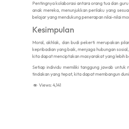
Pentingnya kolaborasi antara orang tua dan guru
anak mereka, menunjukkan perilaku yang sesuai d
belajar yang mendukung penerapan nilai-nilai mor
Kesimpulan
Moral, akhlak, dan budi pekerti merupakan pi
kepribadian yang baik, menjaga hubungan sosial
kita dapat menciptakan masyarakat yang lebih ba
Setiap individu memiliki tanggung jawab untuk
tindakan yang tepat, kita dapat membangun duni
Views:
4,141
dibuat oleh rrdigital.id