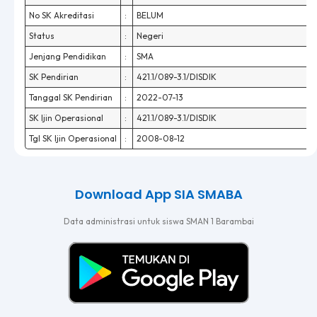
No SK Akreditasi
:
BELUM
Status
:
Negeri
Jenjang Pendidikan
:
SMA
SK Pendirian
:
421.1/089-3.1/DISDIK
Tanggal SK Pendirian
:
2022-07-13
SK Ijin Operasional
:
421.1/089-3.1/DISDIK
Tgl SK Ijin Operasional
:
2008-08-12
Download App SIA SMABA
Data administrasi untuk siswa SMAN 1 Barambai