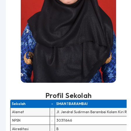
Profil Sekolah
Sekolah
–
SMAN 1 BARAMBAI
Alamat
:
Jl. Jendral Sudirman Barambai Kolam Kiri RT
NPSN
:
30311646
Akreditasi
:
B