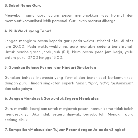
3. Sebut Nama Guru
Menyebut nama guru dalam pesan menunjukkan rasa hormat dan
membuat komunikasi lebih personal. Guru akan merasa dihargai.
4. Pilih Waktu yang Tepat
Jangan mengirim pesan kepada guru pada waktu istirahat atau di atas
jam 20.00. Pada waktu-waktu ini, guru mungkin sedang beristirahat.
Untuk pembelajaran jarak jauh (PJJ), kirim pesan pada jam kerja, yaitu
antara pukul 07.00 hingga 13.00.
5. Gunakan Bahasa Formal dan Hindari Singkatan
Gunakan bahasa Indonesia yang formal dan benar saat berkomunikasi
dengan guru. Hindari singkatan seperti
“dmn”
,
“kpn”
,
“sdh”
,
“asslammkm”
,
dan sebagainya.
6. Jangan Mendesak Guru untuk Segera Membalas
Guru memiliki kewajiban untuk menjawab pesan, namun kamu tidak boleh
mendesaknya. Jika tidak segera dijawab, bersabarlah. Mungkin guru
sedang sibuk.
7. Sampaikan Maksud dan Tujuan Pesan dengan Jelas dan Singkat