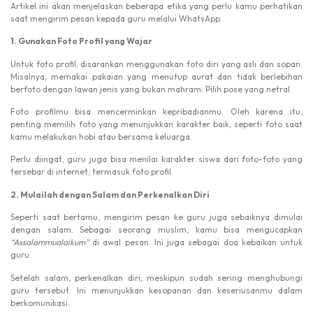
Artikel ini akan menjelaskan beberapa etika yang perlu kamu perhatikan
saat mengirim pesan kepada guru melalui WhatsApp.
1. Gunakan Foto Profil yang Wajar
Untuk foto profil, disarankan menggunakan foto diri yang asli dan sopan.
Misalnya, memakai pakaian yang menutup aurat dan tidak berlebihan
berfoto dengan lawan jenis yang bukan mahram. Pilih pose yang netral.
Foto profilmu bisa mencerminkan kepribadianmu. Oleh karena itu,
penting memilih foto yang menunjukkan karakter baik, seperti foto saat
kamu melakukan hobi atau bersama keluarga.
Perlu diingat, guru juga bisa menilai karakter siswa dari foto-foto yang
tersebar di internet, termasuk foto profil.
2. Mulailah dengan Salam dan Perkenalkan Diri
Seperti saat bertamu, mengirim pesan ke guru juga sebaiknya dimulai
dengan salam. Sebagai seorang muslim, kamu bisa mengucapkan
“Assalammualaikum”
di awal pesan. Ini juga sebagai doa kebaikan untuk
guru.
Setelah salam, perkenalkan diri, meskipun sudah sering menghubungi
guru tersebut. Ini menunjukkan kesopanan dan keseriusanmu dalam
berkomunikasi.