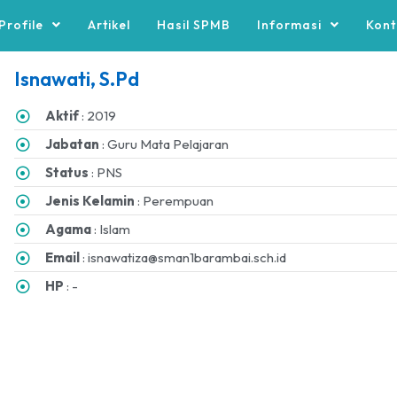
Profile
Artikel
Hasil SPMB
Informasi
Kont
Isnawati, S.Pd
Aktif
: 2019
Jabatan
: Guru Mata Pelajaran
Status
: PNS
Jenis Kelamin
: Perempuan
Agama
: Islam
Email
:
isnawatiza@sman1barambai.sch.id
HP
: -