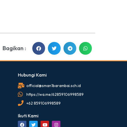
Bagikan :
Hubungi Kami
official@sman1barambai.sch.id
https://wa.me/62859106998589
+62 859106998589
Ikuti Kami